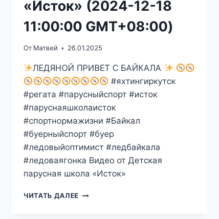
«Исток» (2024-12-18
11:00:00 GMT+08:00)
От
Матвей
26.01.2025
ЛЕДЯНОЙ ПРИВЕТ С БАЙКАЛА
#яхтингиркутск
#регата #парусныйспорт #исток
#паруснаяшколаисток
#спортнормажизни #Байкал
#буерныйспорт #буер
#ледовыйоптимист #ледбайкала
#ледоваягонка Видео от Детская
парусная школа «Исток»
ДЕТСКАЯ
ЧИТАТЬ ДАЛЕЕ
ПАРУСНАЯ
ШКОЛА