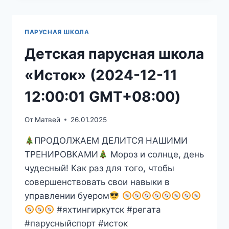
«ИСТОК»
(2024-
12-
ПАРУСНАЯ ШКОЛА
18
11:00:00
Детская парусная школа
GMT+08:00)
«Исток» (2024-12-11
12:00:01 GMT+08:00)
От
Матвей
26.01.2025
ПРОДОЛЖАЕМ ДЕЛИТСЯ НАШИМИ
ТРЕНИРОВКАМИ
Мороз и солнце, день
чудесный! Как раз для того, чтобы
совершенствовать свои навыки в
управлении буером
#яхтингиркутск #регата
#парусныйспорт #исток