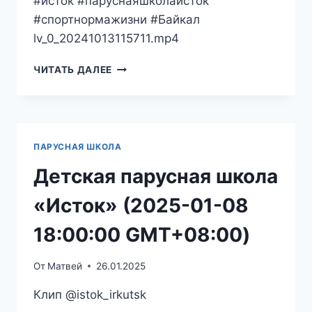
#исток #паруснаяшколаисток
#спортнормажизни #Байкал
lv_0_20241013115711.mp4
ДЕТСКАЯ
ЧИТАТЬ ДАЛЕЕ
ПАРУСНАЯ
ШКОЛА
«ИСТОК»
(2024-
10-
ПАРУСНАЯ ШКОЛА
13
11:58:59
Детская парусная школа
GMT+08:00)
«Исток» (2025-01-08
18:00:00 GMT+08:00)
От
Матвей
26.01.2025
Клип @istok_irkutsk