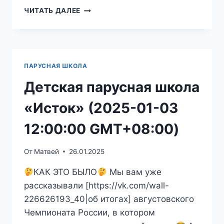
ДЕТСКАЯ
ЧИТАТЬ ДАЛЕЕ
ПАРУСНАЯ
ШКОЛА
«ИСТОК»
(2025-
01-
ПАРУСНАЯ ШКОЛА
03
21:00:01
Детская парусная школа
GMT+08:00)
«Исток» (2025-01-03
12:00:00 GMT+08:00)
От
Матвей
26.01.2025
КАК ЭТО БЫЛО
Мы вам уже
рассказывали [https://vk.com/wall-
226626193_40|об итогах] августовского
Чемпионата России, в котором