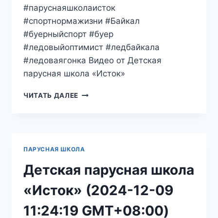
#паруснаяшколаисток
#спортнормажизни #Байкал
#буерныйспорт #буер
#ледовыйоптимист #ледбайкала
#ледоваягонка Видео от Детская
парусная школа «Исток»
ДЕТСКАЯ
ЧИТАТЬ ДАЛЕЕ
ПАРУСНАЯ
ШКОЛА
«ИСТОК»
(2024-
12-
ПАРУСНАЯ ШКОЛА
11
12:00:01
Детская парусная школа
GMT+08:00)
«Исток» (2024-12-09
11:24:19 GMT+08:00)