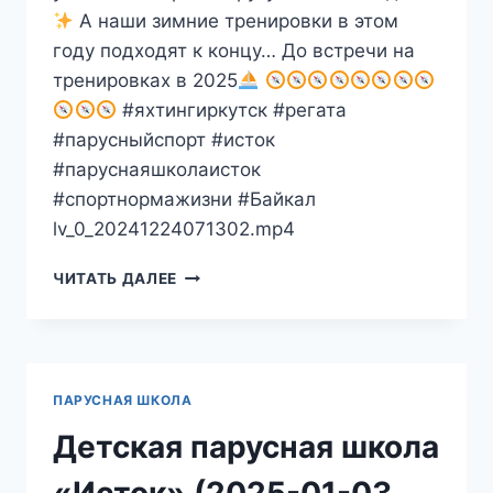
А наши зимние тренировки в этом
году подходят к концу… До встречи на
тренировках в 2025
#яхтингиркутск #регата
#парусныйспорт #исток
#паруснаяшколаисток
#спортнормажизни #Байкал
lv_0_20241224071302.mp4
ДЕТСКАЯ
ЧИТАТЬ ДАЛЕЕ
ПАРУСНАЯ
ШКОЛА
«ИСТОК»
(2024-
12-
ПАРУСНАЯ ШКОЛА
24
12:00:01
Детская парусная школа
GMT+08:00)
«Исток» (2025-01-03