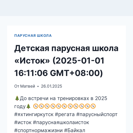
ПАРУСНАЯ ШКОЛА
Детская парусная школа
«Исток» (2025-01-01
16:11:06 GMT+08:00)
От
Матвей
26.01.2025
До встречи на тренировках в 2025
году
#яхтингиркутск #регата #парусныйспорт
#исток #паруснаяшколаисток
#спортнормажизни #Байкал