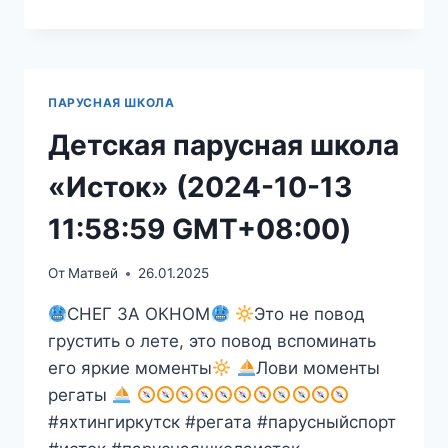
ПАРУСНАЯ
ШКОЛА
«ИСТОК»
(2024-
11-
ПАРУСНАЯ ШКОЛА
04
20:30:00
Детская парусная школа
GMT+08:00)
«Исток» (2024-10-13
11:58:59 GMT+08:00)
От
Матвей
26.01.2025
СНЕГ ЗА ОКНОМ
Это не повод
грустить о лете, это повод вспоминать
его яркие моменты
Лови моменты
регаты
#яхтингиркутск #регата #парусныйспорт