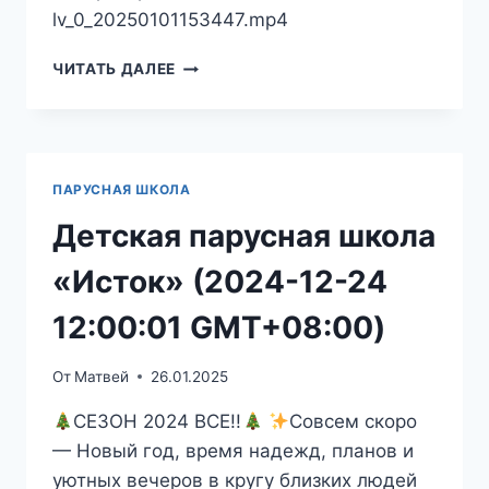
lv_0_20250101153447.mp4
ДЕТСКАЯ
ЧИТАТЬ ДАЛЕЕ
ПАРУСНАЯ
ШКОЛА
«ИСТОК»
(2025-
01-
ПАРУСНАЯ ШКОЛА
01
16:11:06
Детская парусная школа
GMT+08:00)
«Исток» (2024-12-24
12:00:01 GMT+08:00)
От
Матвей
26.01.2025
СЕЗОН 2024 ВСЕ!!
Совсем скоро
— Новый год, время надежд, планов и
уютных вечеров в кругу близких людей