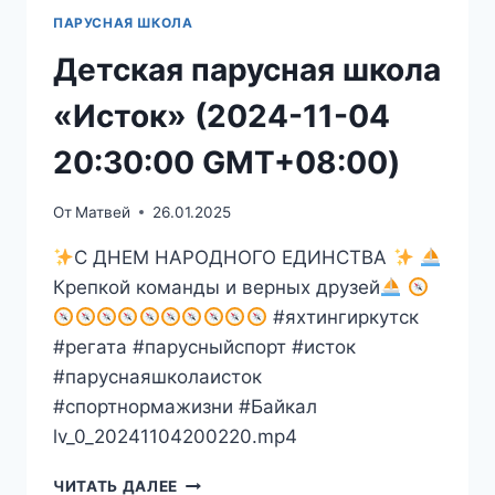
12-
ПАРУСНАЯ ШКОЛА
09
11:24:19
Детская парусная школа
GMT+08:00)
«Исток» (2024-11-04
20:30:00 GMT+08:00)
От
Матвей
26.01.2025
С ДНЕМ НАРОДНОГО ЕДИНСТВА
Крепкой команды и верных друзей
#яхтингиркутск
#регата #парусныйспорт #исток
#паруснаяшколаисток
#спортнормажизни #Байкал
lv_0_20241104200220.mp4
ДЕТСКАЯ
ЧИТАТЬ ДАЛЕЕ