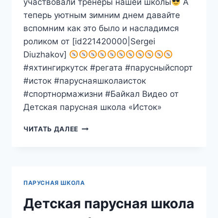
участвовали тренеры нашей школы
А
теперь уютным зимним днем давайте
вспомним как это было и насладимся
роликом от [id221420000|Sergei
Diuzhakov]
#яхтингиркутск #регата #парусныйспорт
#исток #паруснаяшколаисток
#спортнормажизни #Байкал Видео от
Детская парусная школа «Исток»
ДЕТСКАЯ
ЧИТАТЬ ДАЛЕЕ
ПАРУСНАЯ
ШКОЛА
«ИСТОК»
(2025-
01-
ПАРУСНАЯ ШКОЛА
03
12:00:00
Детская парусная школа
GMT+08:00)