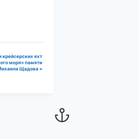
и крейсерских яхт
ого моря» памяти
Михаила Щадова
»