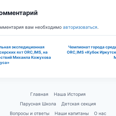
комментарий
омментария вам необходимо
авторизоваться
.
льная экспедиционная
Чемпионат города сред
серских яхт ORC,IMS, на
ORC,IMS «Кубок Иркутск
ие
ествий Михаила Кожухова
руса»
Главная
Наша История
Парусная Школа
Детская секция
Вопросы и ответы
Наши капитаны
О нас