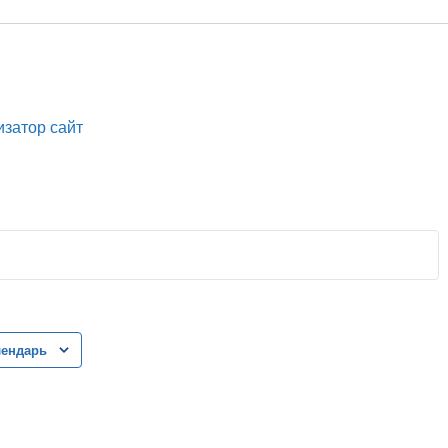
»
изатор сайт
лендарь