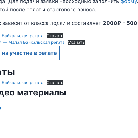
да. Для подачи заявки необходимо заполнить
форму
той после оплаты стартового взноса.
 зависит от класса лодки и составляет
2000₽ – 50
Байкальская регата
Скачать
я — Малая Байкальская регата
Скачать
 на участие в регате
аты
 Байкальская регата
Скачать
идео материалы
я