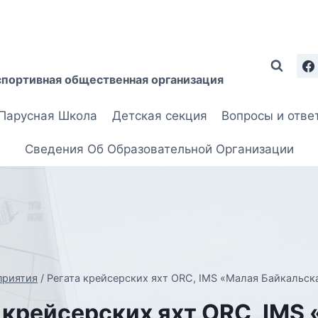
спортивная общественная организация
Парусная Школа
Детская секция
Вопросы и отве
Сведения Об Образовательной Организации
приятия
/
Регата крейсерских яхт ORC, IMS «Малая Байкальск
 крейсерских яхт ORC, IMS