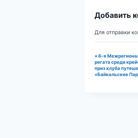
Добавить 
Для отправки к
«
6-я Межрегиона
Навигация
регата среди крей
Мероприят
приз клуба путеш
«Байкальские Па